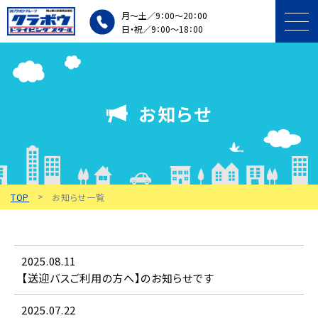
月～土／9：00～20：00
日・祝／9：00～18：00
プラン・料金
お知らせ
入所条件・手続き
施設・車両紹介
TOP
お知らせ一覧
個人・団体講習
教習中の方
2025.08.11
アクセス・
【送迎バスご利用の方へ】のお知らせです
無料送迎バス
2025.07.22