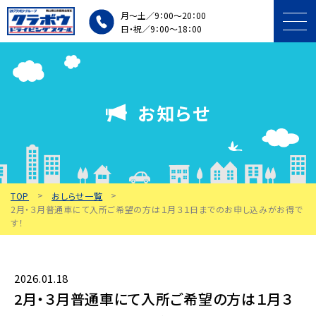
月～土／9：00～20：00
日・祝／9：00～18：00
プラン・料金
お知らせ
入所条件・手続き
施設・車両紹介
TOP
おしらせ一覧
個人・団体講習
2月・３月普通車にて入所ご希望の方は１月３１日までのお申し込みがお得で
す！
教習中の方
アクセス・
2026.01.18
無料送迎バス
2月・３月普通車にて入所ご希望の方は１月３