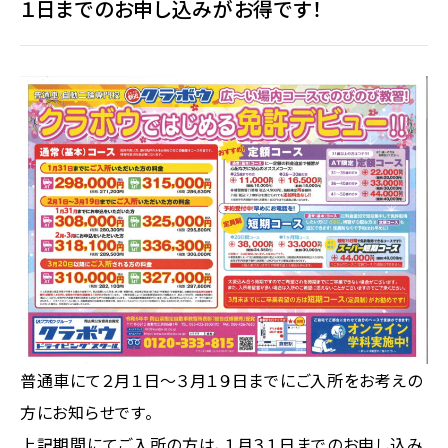
１日までのお申し込みがお得です！
よくある質問
入所申込み
資料請求
お問い合わせ
採用情報
普通車にて２月１日～３月１９日までにご入所をお考えの
0120-333-815
方にお知らせです。
月～土／9：00～20：00
日・祝／9：00～18：00
上記期間にてご入所の方は、１月３１日までのお申し込み