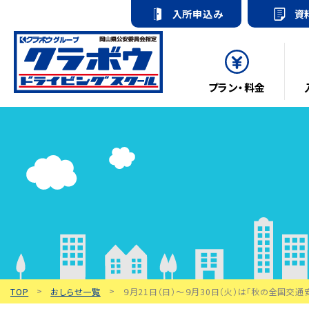
入所申込み
資
プラン・料金
TOP
おしらせ一覧
９月21日（日）～９月30日（火）は「秋の全国交通