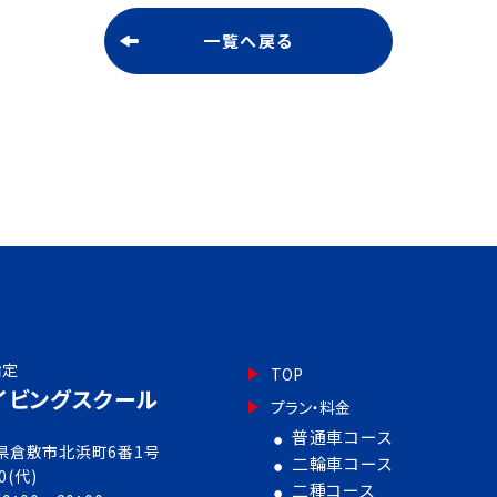
一覧へ戻る
指定
TOP
イビングスクール
プラン・料金
普通車コース
岡山県倉敷市北浜町6番1号
二輪車コース
0(代)
二種コース