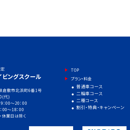
指定
TOP
イビングスクール
プラン・料金
普通車コース
岡山県倉敷市北浜町6番1号
二輪車コース
0(代)
二種コース
00～20：00
割引・特典・キャンペーン
：00～18：00
・休業日は除く