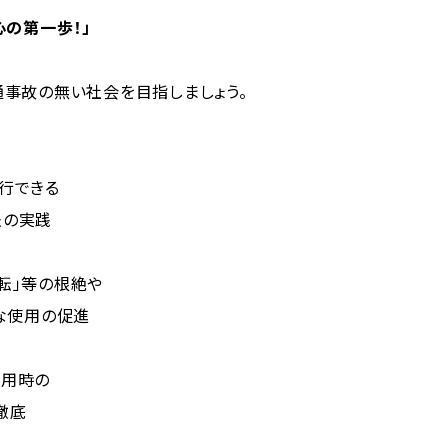
心の第一歩！」
通事故の無い社会を目指しましょう。
行できる
法の実践
転」等の根絶や
な使用の促進
利用時の
徹底