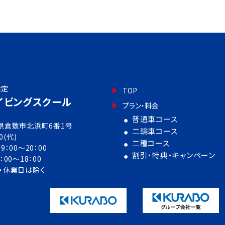
指定
TOP
イビングスクール
プラン・料金
普通車コース
岡山県倉敷市北浜町6番1号
二輪車コース
0(代)
二種コース
00～20：00
割引・特典・キャンペーン
：00～18：00
・休業日は除く